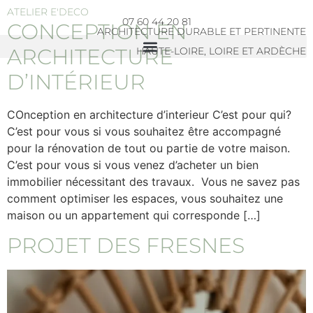
contenu
ATELIER E'DECO
principal
07 60 44 20 81
CONCEPTION EN
ARCHITECTURE DURABLE ET PERTINENTE
ARCHITECTURE
HAUTE-LOIRE, LOIRE ET ARDÈCHE
D’INTÉRIEUR
COnception en architecture d’interieur C’est pour qui?
C’est pour vous si vous souhaitez être accompagné
pour la rénovation de tout ou partie de votre maison.
C’est pour vous si vous venez d’acheter un bien
immobilier nécessitant des travaux. Vous ne savez pas
comment optimiser les espaces, vous souhaitez une
maison ou un appartement qui corresponde […]
PROJET DES FRESNES