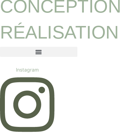
CONCEPTION
RÉALISATION
MENTIONS LEGALES
POLITIQUE DE COOKIES (UE)
Instagram